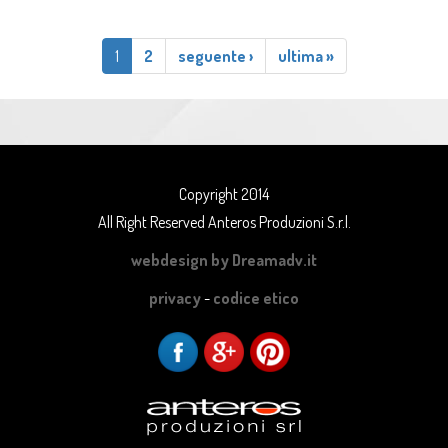
1
2
seguente ›
ultima »
Copyright 2014
All Right Reserved Anteros Produzioni S.r.l.
webdesign by Dreamadv.it
privacy
-
codice etico