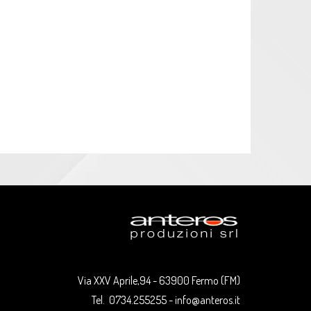
Via XXV Aprile,94 - 63900 Fermo (FM)
Tel. 0734.255255 - info@anteros.it