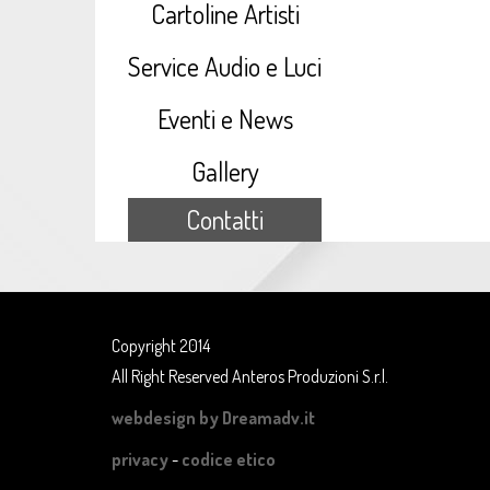
Cartoline Artisti
Service Audio e Luci
Eventi e News
Gallery
Contatti
Copyright 2014
All Right Reserved Anteros Produzioni S.r.l.
webdesign by Dreamadv.it
privacy
-
codice etico