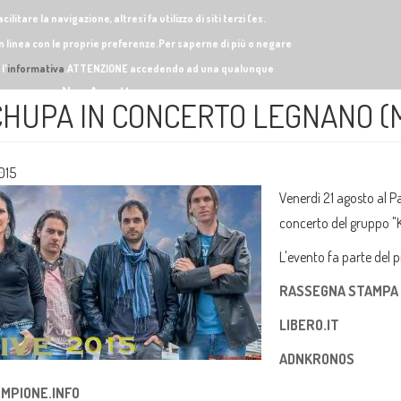
itare la navigazione, altresì fa utilizzo di siti terzi (es.
in linea con le proprie preferenze.Per saperne di più o negare
l'
informativa
.ATTENZIONE accedendo ad una qualunque
Non Accetto
o dei cookie.
HUPA IN CONCERTO LEGNANO (M
015
Venerdì 21 agosto al P
concerto del gruppo "
L'evento fa parte del
RASSEGNA STAMPA
LIBERO.IT
ADNKRONOS
MPIONE.INFO