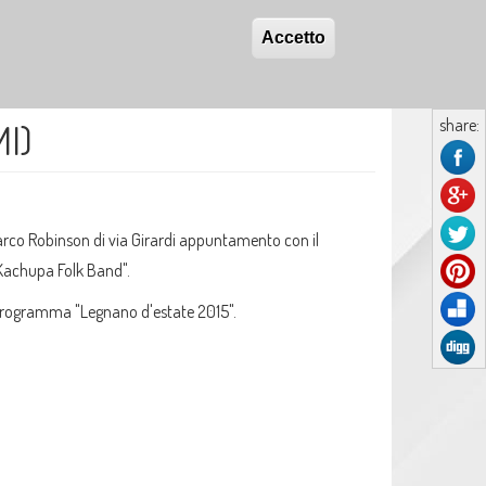
Accetto
share:
I)
arco Robinson di via Girardi appuntamento con il
Kachupa Folk Band".
 programma "Legnano d'estate 2015".